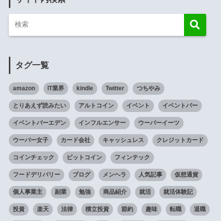
タグ一覧
amazon
IT業界
kindle
Twitter
つちやみ
とりあえず読みたい
アルトコイン
イベント
イベントバー
イベントバーエデン
インフルエンサー
ウーバーイーツ
ウーバー女子
カード会社
キャッシュレス
クレジットカード
コインチェック
ビットコイン
フィンテック
フードデリバリー
ブログ
メンヘラ
人気記事
仮想通貨
個人事業主
副業
勉強
商品紹介
就活
就活体験記
投資
楽天
法律
積立投資
節約
趣味
転職
退職