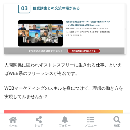
人間関係に囚われずストレスフリーに生きれる仕事、といえ
ばWEB系のフリーランスが有名です。
WEBマーケティングのスキルを身につけて、理想の働き方を
実現してみませんか？
Wannabe Academy公式の無料オンライン説明会に参加
してみる
ホーム
シェア
フォロー
メニュー
検索