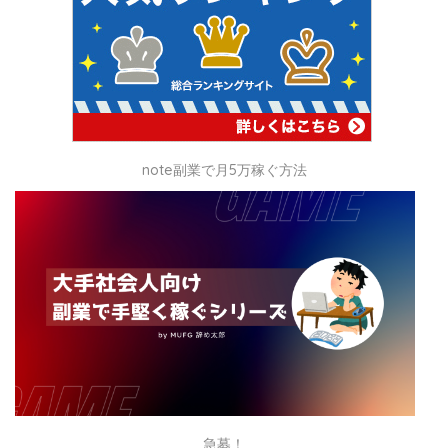
note副業で月5万稼ぐ方法
急募！