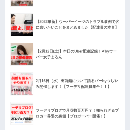
【2022最新】ウーバーイーツのトラブル事例で客
に言いたいことをまとめました【配達員の本音】
【2月12日(土)】本日のUber配達記録！✐byウー
バー女子まろん
2月16日（水）出前館について語るバーbyつちや
み開催します！【フーデリ配達員集合！！】
フーデリブログで月収数百万円？！知られざるブ
ロガー界隈の裏側【ブロガーバー開催！】