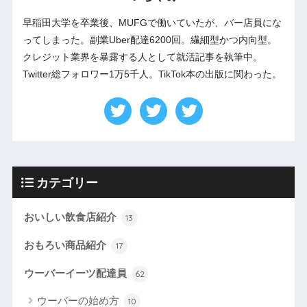
早稲田大学を卒業後、MUFGで働いていたが、バー店員にな
ってしまった。副業Uber配達6200回。繊細型かつ内向型。
クレジット業界を暴露する人として就活記事を執筆中。
Twitter総フォロワー1万5千人。TikTok本の出版に関わった。
カテゴリー
おいしい飲食店紹介
13
おもろい商品紹介
17
ウーバーイーツ配達員
62
ウーバーの始め方
10