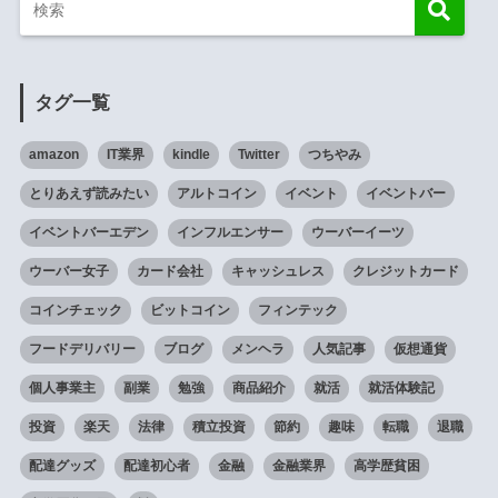
タグ一覧
amazon
IT業界
kindle
Twitter
つちやみ
とりあえず読みたい
アルトコイン
イベント
イベントバー
イベントバーエデン
インフルエンサー
ウーバーイーツ
ウーバー女子
カード会社
キャッシュレス
クレジットカード
コインチェック
ビットコイン
フィンテック
フードデリバリー
ブログ
メンヘラ
人気記事
仮想通貨
個人事業主
副業
勉強
商品紹介
就活
就活体験記
投資
楽天
法律
積立投資
節約
趣味
転職
退職
配達グッズ
配達初心者
金融
金融業界
高学歴貧困