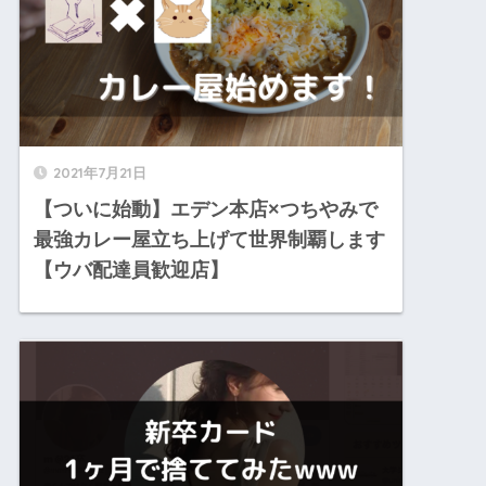
2021年7月21日
【ついに始動】エデン本店×つちやみで
最強カレー屋立ち上げて世界制覇します
【ウバ配達員歓迎店】