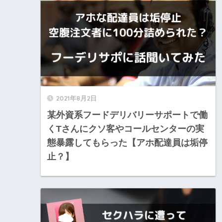
2021年8月2日
某外資系フードデリバリーサポートで働
くTさんにクソ客やコールセンターの実
態暴露してもらった【アホ配達員は垢停
止？】