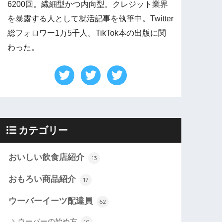
6200回。繊細型かつ内向型。クレジット業界
を暴露する人として就活記事を執筆中。Twitter
総フォロワー1万5千人。TikTok本の出版に関
わった。
カテゴリー
おいしい飲食店紹介
13
おもろい商品紹介
17
ウーバーイーツ配達員
62
ウーバーの始め方
10