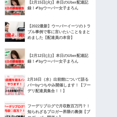
【2月15日(火)】本日のUber配達記
録！✐byウーバー女子まろん
【2022最新】ウーバーイーツのトラ
ブル事例で客に言いたいことをまと
めました【配達員の本音】
【2月12日(土)】本日のUber配達記
録！✐byウーバー女子まろん
2月16日（水）出前館について語る
バーbyつちやみ開催します！【フー
デリ配達員集合！！】
フーデリブログで月収数百万円？！
知られざるブロガー界隈の裏側【ブ