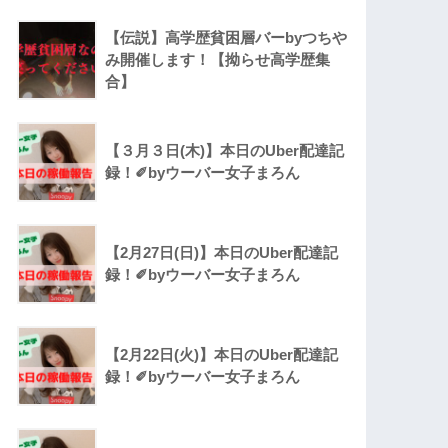
【伝説】高学歴貧困層バーbyつちや
み開催します！【拗らせ高学歴集
合】
【３月３日(木)】本日のUber配達記
録！✐byウーバー女子まろん
【2月27日(日)】本日のUber配達記
録！✐byウーバー女子まろん
【2月22日(火)】本日のUber配達記
録！✐byウーバー女子まろん