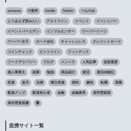
amazon
IT業界
kindle
Twitter
つちやみ
とりあえず読みたい
アルトコイン
イベント
イベントバー
イベントバーエデン
インフルエンサー
ウーバーイーツ
ウーバー女子
カード会社
キャッシュレス
クレジットカード
コインチェック
ビットコイン
フィンテック
フードデリバリー
ブログ
メンヘラ
人気記事
仮想通貨
個人事業主
副業
勉強
商品紹介
就活
就活体験記
投資
楽天
法律
積立投資
節約
趣味
転職
退職
配達グッズ
配達初心者
金融
金融業界
高学歴貧困
高学歴貧困層
鬱
提携サイト一覧