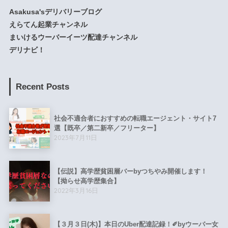
Asakusa'sデリバリーブログ
えらてん起業チャンネル
まいけるウーバーイーツ配達チャンネル
デリナビ！
Recent Posts
社会不適合者におすすめの転職エージェント・サイト7
選【既卒／第二新卒／フリーター】
2023年7月11日
【伝説】高学歴貧困層バーbyつちやみ開催します！
【拗らせ高学歴集合】
2022年3月16日
【３月３日(木)】本日のUber配達記録！✐byウーバー女