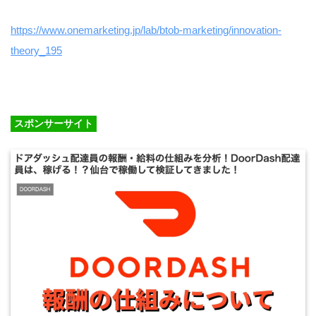
https://www.onemarketing.jp/lab/btob-marketing/innovation-
theory_195
スポンサーサイト