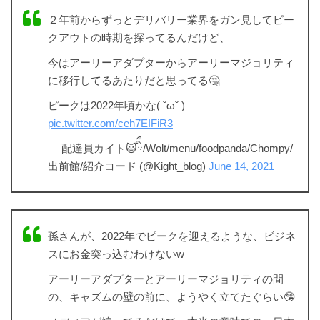
２年前からずっとデリバリー業界をガン見してピー
クアウトの時期を探ってるんだけど、
今はアーリーアダプターからアーリーマジョリティ
に移行してるあたりだと思ってる🤔
ピークは2022年頃かな( ˇωˇ )
pic.twitter.com/ceh7EIFiR3
— 配達員カイト🐱ིྀ/Wolt/menu/foodpanda/Chompy/
出前館/紹介コード (@Kight_blog)
June 14, 2021
孫さんが、2022年でピークを迎えるような、ビジネ
スにお金突っ込むわけないw
アーリーアダプターとアーリーマジョリティの間
の、キャズムの壁の前に、ようやく立てたぐらい🤥