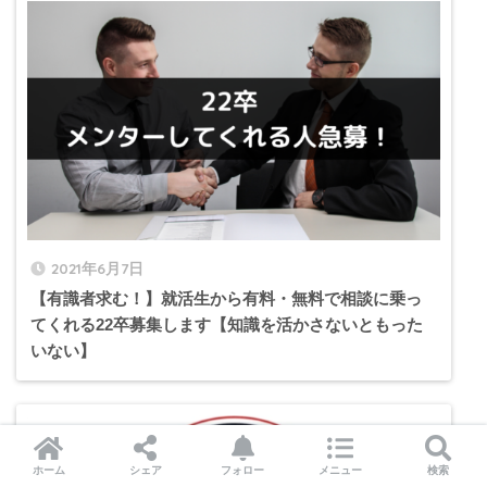
2021年6月7日
【有識者求む！】就活生から有料・無料で相談に乗っ
てくれる22卒募集します【知識を活かさないともった
いない】
ホーム
シェア
フォロー
メニュー
検索