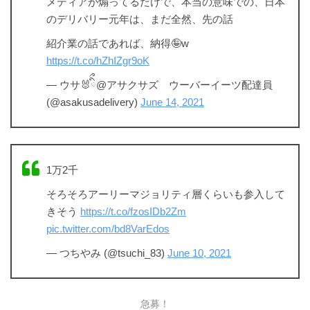
メディアが煽ってるだけで、本当の意味での、日本
のデリバリー元年は、まだ全然、先の話
紹介業の話であれば、納得🤪w
https://t.co/hZhIZgr9oK
— ウサ🐰ིྀ@アサクサズ ウーバーイーツ配達員
(@asakusadelivery)
June 14, 2021
1万2千
そろそろアーリーマジョリティ層くらいも参入して
きそう
https://t.co/fzosIDb2Zm
pic.twitter.com/bd8VarEdos
— つちやみ (@tsuchi_83)
June 10, 2021
急募！