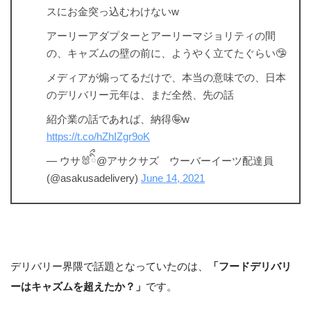
スにお金突っ込むわけないw
アーリーアダプターとアーリーマジョリティの間
の、キャズムの壁の前に、ようやく立てたぐらい🤥
メディアが煽ってるだけで、本当の意味での、日本
のデリバリー元年は、まだ全然、先の話
紹介業の話であれば、納得🤪w
https://t.co/hZhIZgr9oK
— ウサ🐰ིྀ@アサクサズ ウーバーイーツ配達員
(@asakusadelivery)
June 14, 2021
デリバリー界隈で話題となっていたのは、
「フードデリバリ
ーはキャズムを超えたか？」
です。